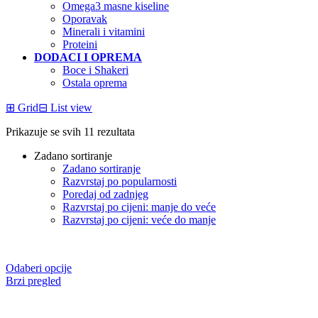
Omega3 masne kiseline
Oporavak
Minerali i vitamini
Proteini
DODACI I OPREMA
Boce i Shakeri
Ostala oprema
⊞
Grid
⊟
List view
Prikazuje se svih 11 rezultata
Zadano sortiranje
Zadano sortiranje
Razvrstaj po popularnosti
Poredaj od zadnjeg
Razvrstaj po cijeni: manje do veće
Razvrstaj po cijeni: veće do manje
Odaberi opcije
Brzi pregled