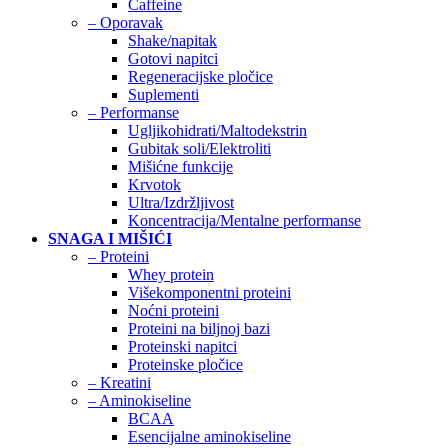
Caffeine
– Oporavak
Shake/napitak
Gotovi napitci
Regeneracijske pločice
Suplementi
– Performanse
Ugljikohidrati/Maltodekstrin
Gubitak soli/Elektroliti
Mišićne funkcije
Krvotok
Ultra/Izdržljivost
Koncentracija/Mentalne performanse
SNAGA I MIŠIĆI
– Proteini
Whey protein
Višekomponentni proteini
Noćni proteini
Proteini na biljnoj bazi
Proteinski napitci
Proteinske pločice
– Kreatini
– Aminokiseline
BCAA
Esencijalne aminokiseline