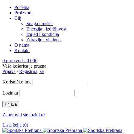
Početna
Proizvodi
Cilj
Snaga i mišići
Energija i izdržljivost
Izgled i kondicija
Zdravlje i vitalnost
O nama
Kontakt
0 proizvod
-
0,00
€
Vaša košarica je prazna
Prijava
/
Registriraj se
Korisničko ime
Lozinka
Zaboravili ste lozinku?
Lista želja (0)