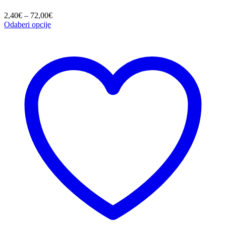
Raspon
2,40
€
–
72,00
€
cijena:
Odaberi opcije
od
2,40€
do
72,00€