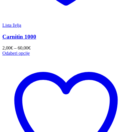
Lista želja
Carnitin 1000
Raspon
2,00
€
–
60,00
€
cijena:
Odaberi opcije
od
2,00€
do
60,00€