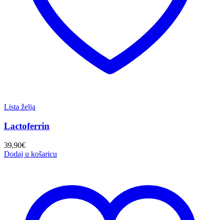
Lista želja
Lactoferrin
39,90
€
Dodaj u košaricu