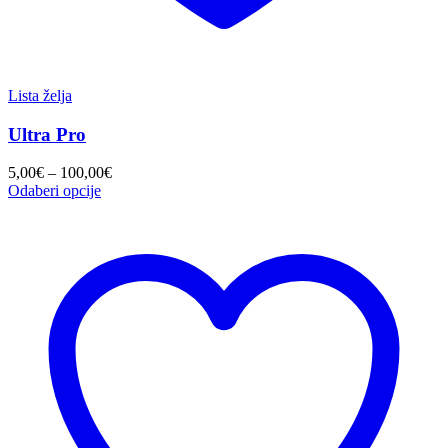
Lista želja
Ultra Pro
Raspon
5,00
€
–
100,00
€
cijena:
Odaberi opcije
od
5,00€
do
100,00€