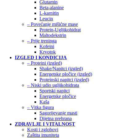
Glutamin
Beta-alanine
L-karnitin
Leucin
– Povećanje mišićne mase
Protein-Ugljikohidrat
Maltodekstrin
– Prije treninga
Kofeini
Krvotok
IZGLED I KONDICIJA
– Proteini (izgled)
Shake/Napitci (izgled)
Energetske pločice (izgled)
Proteinski napitci (izgled)
– Niski udio ugljikohidrata
Sportski napitci
Energetske pločice
Kaša
– Vitka figura
Sagorijevanje masti
Dijetna prehrana
ZDRAVLJE I VITALNOST
Kosti i zglobovi
Zaštita imuniteta