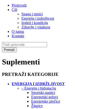
Proizvodi
Cilj
Snaga i misici
Energija i izdrzljivost
Izgled i kondicija
Zdravlje i vitalnost
O nama
Kontakt
Suplementi
PRETRAŽI KATEGORIJE
ENERGIJA I IZDRŽLJIVOST
– Energija i hidratacija
Sportski napitci
Energetski gelovi
Energetske pločice
Žitarice