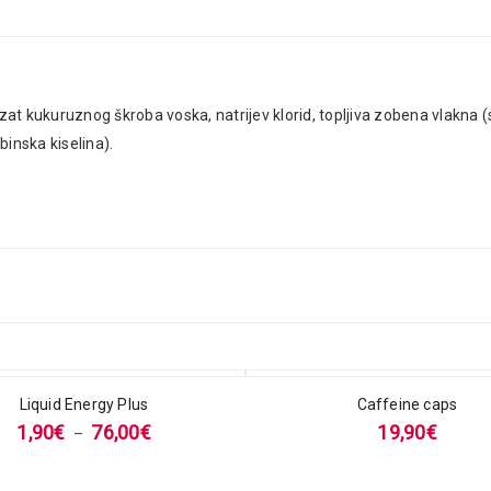
lizat kukuruznog škroba voska, natrijev klorid, topljiva zobena vlakna 
binska kiselina).
Liquid Energy Plus
Caffeine caps
1,90
€
76,00
€
19,90
€
–