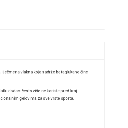
na i ječmena vlakna koja sadrže betaglukane čine
tki dodaci često više ne koriste pred kraj
encionalnim gelovima za sve vrste sporta.