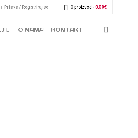
Prijava
/
Registriraj se
0 proizvod
-
0,00
€
LJ
O NAMA
KONTAKT