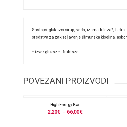
Sastojci: glukozni sirup, voda, izomaltuloza*, hidro
sredstva za zakiseljavanje (limunska kiselina, askor
* izvor glukoze i fruktoze.
POVEZANI PROIZVODI
High Energy Bar
2,20
€
66,00
€
–