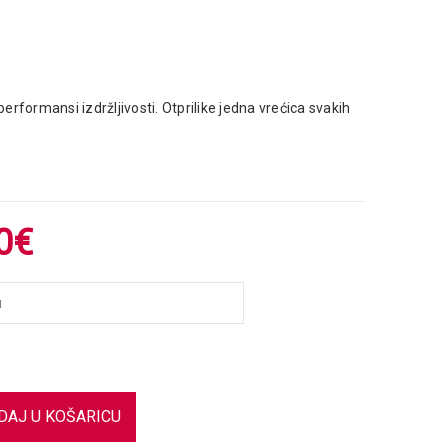
erformansi izdržljivosti. Otprilike jedna vrećica svakih
0
€
DAJ U KOŠARICU